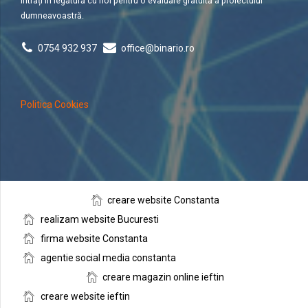
Intrați în legătură cu noi pentru o evaluare gratuită a proiectului
dumneavoastră.
0754 932 937
office@binario.ro
Politica Cookies
creare website Constanta
realizam website Bucuresti
firma website Constanta
agentie social media constanta
creare magazin online ieftin
creare website ieftin